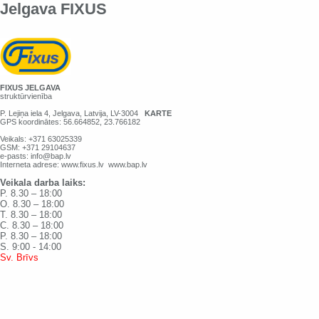
Jelgava FIXUS
FIXUS JELGAVA
struktūrvienība
P. Lejiņa iela 4, Jelgava, Latvija, LV-3004
KARTE
GPS koordinātes: 56.664852, 23.766182
Veikals: +371 63025339
GSM: +371 29104637
e-pasts:
info@bap.lv
Interneta adrese:
www.fixus.lv
www.bap.lv
Veikala darba laiks:
P. 8.30 – 18:00
O. 8.30 – 18:00
T. 8.30 – 18:00
C. 8.30 – 18:00
P. 8.30 – 18:00
S.
9:00 - 14:00
Sv
.
Brīvs